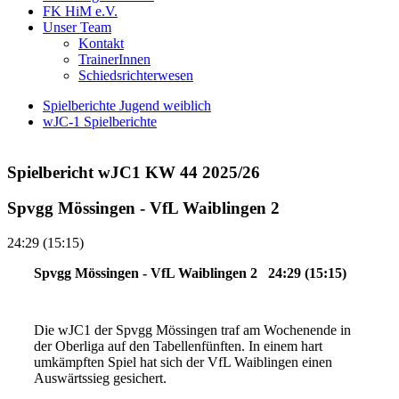
FK HiM e.V.
Unser Team
Kontakt
TrainerInnen
Schiedsrichterwesen
Spielberichte Jugend weiblich
wJC-1 Spielberichte
Spielbericht wJC1 KW 44 2025/26
Spvgg Mössingen - VfL Waiblingen 2
24:29 (15:15)
Spvgg Mössingen - VfL Waiblingen 2 24:29 (15:15)
Die wJC1 der Spvgg Mössingen traf am Wochenende in
der Oberliga auf den Tabellenfünften. In einem hart
umkämpften Spiel hat sich der VfL Waiblingen einen
Auswärtssieg gesichert.