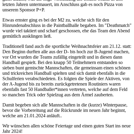
letzten Jahren untermauert, im Anschluss gab es noch Pizza von
unserem Sponsor P+P.
Etwas ernster ging es bei der M2 zu, welche sich für den
Hinrundenabschluss in die Paintballhalle begaben. Im "Deathmatch"
wurde viel taktiert und scharf geschossen, ehe das Team den Abend
gemütlich ausklingen ließ.
Traditionell fand auch die sportliche Weihnachtsfeier am 21.12. statt:
Den Beginn durften alle aus der D- bis hoch zur B-Jugend machen,
vor Ort wurden die Teams zufällig eingeteilt und in diesen dann
Handball gespielt. Bei den knapp 50 Teilnehmern entstanden so
sieben bunt gemischte Mannschaften, die gemeinsam einen schönen
und trickreichen Handball spielten und sich damit ebenfalls in die
Schulferien verabschiedeten. Es folgten die Spiele der Aktiven, von
der A-Jugend bis zu bereits zurückgetretenen Routiniers waren
ebenfalls fast 50 Handballer*innen vertreten, welche auf dem Feld
so manchen Trick oder Spielzug aus dem Ärmel zauberten.
Damit begeben sich alle Mannschaften in die (kurze) Winterpause,
bevor die Vorbereitung auf die Rückrunde im neuen Jahr beginnt,
welche am 21.01.2024 anläuft..
Wir wünschen allen schöne Feiertage und einen guten Start ins neue
Jahr 2024!