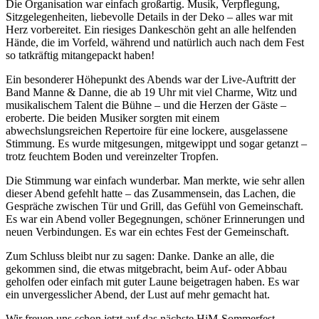
Die Organisation war einfach großartig. Musik, Verpflegung,
Sitzgelegenheiten, liebevolle Details in der Deko – alles war mit
Herz vorbereitet. Ein riesiges Dankeschön geht an alle helfenden
Hände, die im Vorfeld, während und natürlich auch nach dem Fest
so tatkräftig mitangepackt haben!
Ein besonderer Höhepunkt des Abends war der Live-Auftritt der
Band Manne & Danne, die ab 19 Uhr mit viel Charme, Witz und
musikalischem Talent die Bühne – und die Herzen der Gäste –
eroberte. Die beiden Musiker sorgten mit einem
abwechslungsreichen Repertoire für eine lockere, ausgelassene
Stimmung. Es wurde mitgesungen, mitgewippt und sogar getanzt –
trotz feuchtem Boden und vereinzelter Tropfen.
Die Stimmung war einfach wunderbar. Man merkte, wie sehr allen
dieser Abend gefehlt hatte – das Zusammensein, das Lachen, die
Gespräche zwischen Tür und Grill, das Gefühl von Gemeinschaft.
Es war ein Abend voller Begegnungen, schöner Erinnerungen und
neuen Verbindungen. Es war ein echtes Fest der Gemeinschaft.
Zum Schluss bleibt nur zu sagen: Danke. Danke an alle, die
gekommen sind, die etwas mitgebracht, beim Auf- oder Abbau
geholfen oder einfach mit guter Laune beigetragen haben. Es war
ein unvergesslicher Abend, der Lust auf mehr gemacht hat.
Wir freuen uns schon jetzt auf das nächste HiM-Sommerfest –