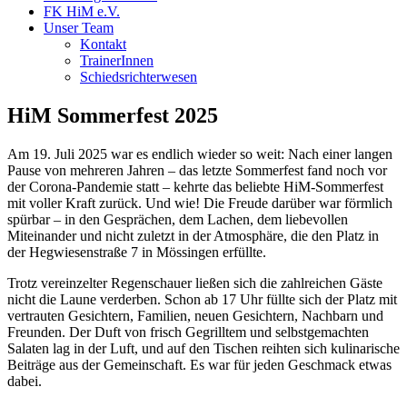
FK HiM e.V.
Unser Team
Kontakt
TrainerInnen
Schiedsrichterwesen
HiM Sommerfest 2025
Am 19. Juli 2025 war es endlich wieder so weit: Nach einer langen
Pause von mehreren Jahren – das letzte Sommerfest fand noch vor
der Corona-Pandemie statt – kehrte das beliebte HiM-Sommerfest
mit voller Kraft zurück. Und wie! Die Freude darüber war förmlich
spürbar – in den Gesprächen, dem Lachen, dem liebevollen
Miteinander und nicht zuletzt in der Atmosphäre, die den Platz in
der Hegwiesenstraße 7 in Mössingen erfüllte.
Trotz vereinzelter Regenschauer ließen sich die zahlreichen Gäste
nicht die Laune verderben. Schon ab 17 Uhr füllte sich der Platz mit
vertrauten Gesichtern, Familien, neuen Gesichtern, Nachbarn und
Freunden. Der Duft von frisch Gegrilltem und selbstgemachten
Salaten lag in der Luft, und auf den Tischen reihten sich kulinarische
Beiträge aus der Gemeinschaft. Es war für jeden Geschmack etwas
dabei.