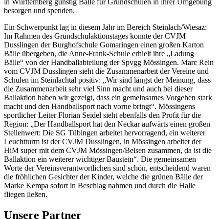
in Württemberg günstig Bälle für Grundschulen in ihrer Umgebung
besorgen und spenden.
Ein Schwerpunkt lag in diesem Jahr im Bereich Steinlach/Wiesaz:
Im Rahmen des Grundschulaktionstages konnte der CVJM
Dusslingen der Burghofschule Gomaringen einen großen Karton
Bälle übergeben, die Anne-Frank-Schule erhielt ihre „Ladung
Bälle“ von der Handballabteilung der Spvgg Mössingen. Marc Rein
vom CVJM Dusslingen sieht die Zusammenarbeit der Vereine und
Schulen im Steinlachtal positiv: „Wir sind längst der Meinung, dass
die Zusammenarbeit sehr viel Sinn macht und auch bei dieser
Ballaktion haben wir gezeigt, dass ein gemeinsames Vorgehen stark
macht und den Handballsport nach vorne bringt“. Mössingens
sportlicher Leiter Florian Seidel sieht ebenfalls den Profit für die
Region: „Der Handballsport hat den Neckar aufwärts einen großen
Stellenwert: Die SG Tübingen arbeitet hervorragend, ein weiterer
Leuchtturm ist der CVJM Dusslingen, in Mössingen arbeitet der
HiM super mit dem CVJM Mössingen/Belsen zusammen, da ist die
Ballaktion ein weiterer wichtiger Baustein“. Die gemeinsamen
Worte der Vereinsverantwortlichen sind schön, entscheidend waren
die fröhlichen Gesichter der Kinder, welche die grünen Bälle der
Marke Kempa sofort in Beschlag nahmen und durch die Halle
fliegen ließen.
Unsere Partner